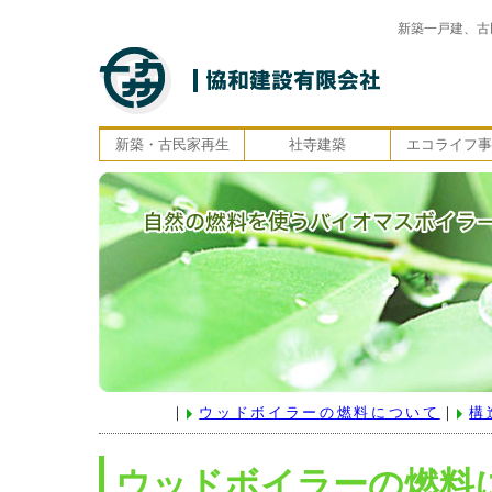
新築一戸建、古
新築・古民家再生
社寺建築
エコライフ事
｜
ウッドボイラーの燃料について
｜
構
ウッドボイラーの燃料