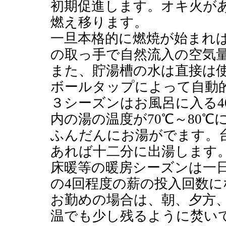
初期促進します。オキ火が
燃え移ります。
一旦本格的に燃焼が始まれ
の取っ手で自然流入の空気
また、貯湯槽の水は直接は
ボールタップによって自動
３シーズンはお風呂に入る4
内の湯の温度が70℃～80
ふんだんにお湯がでます。
あれば十二分に出湯します
床暖等の暖房シーズンは一
の4回程度の薪の投入回数に
お勤めの場合は、朝、夕方
温でも少し残るように焚い