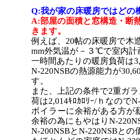
Q:我が家の床暖房ではどの
A:部屋の面積と窓構造・断
きます。
例えば、20帖の床暖房で木
mm外気温が－３℃で室内計
一時間あたりの暖房負荷は3,1
N‐220NSBの熱源能力が30,60
す。
また、上記の条件で2重ガラ
荷は2,014ｷﾛｶﾛﾘｰ/ｈなの
ボイラーに余裕がある方が
余裕の為にもやはりN-220
N-200NSBとN-220N