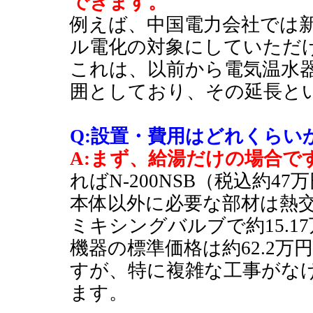
できます。
例えば、中国電力会社では
ル電化の対象にしていただ
これは、以前から電気温水
囲としており、その延長と
Q:設置・費用はどれくらい
A:まず、給湯だけの場合で
ればN-200NSB（税込約4
本体以外に必要な部材は熱
ミキシングバルブで約15.
機器の標準価格は約62.2
すが、特に複雑な工事がな
ます。