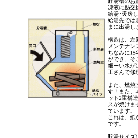
貯湯槽の
お
凍液に
熱交
給湯･暖房
給湯先では
まに出湯し
構造は、左
メンテナン
ちなみに15
ができ、そ
細ーい水が
工さんで修
また、燃焼
す！また、
ット2重構
スが焼けま
ています。
これは、紙
です。
貯湯サイズ