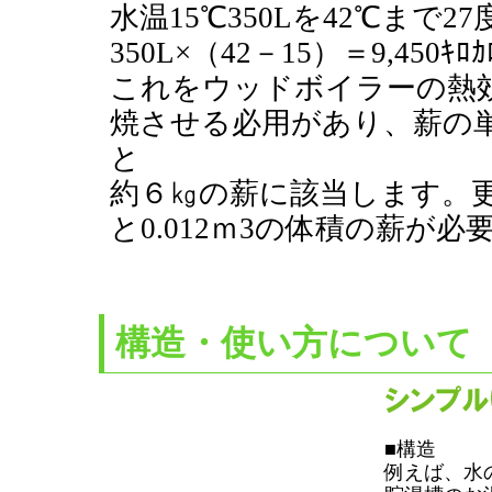
水温15℃350Lを42℃まで
350L×（42－15）＝9,450ｷﾛ
これをウッドボイラーの熱効率5
焼させる必用があり、薪の単位発熱
と
約６㎏の薪に該当します。更
と0.012ｍ3の体積の薪が
構造・使い方について
■構造
例えば、水